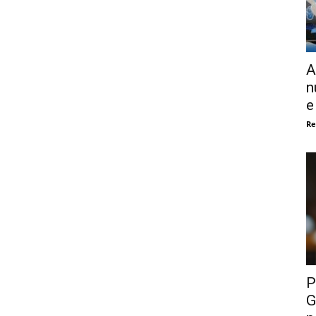
A
n
e
Re
P
G