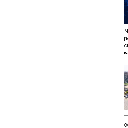
N
p
c
Re
T
c