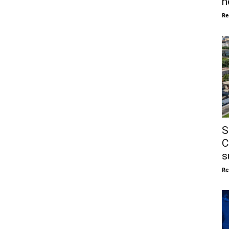
n
Re
S
C
s
Re