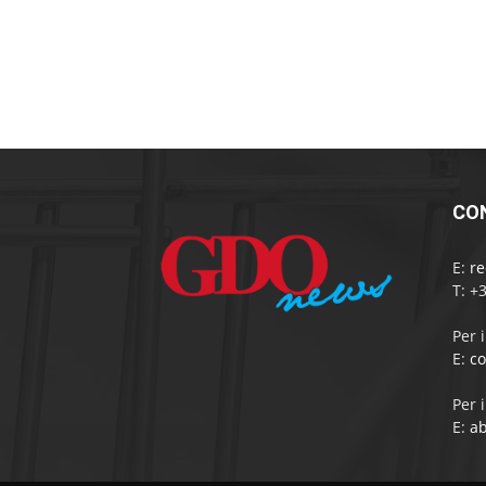
CO
E:
r
T: +
Per 
E:
c
Per 
E:
a