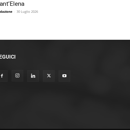
ant’Elena
dazione
-
30 Luglio 2026
EGUICI