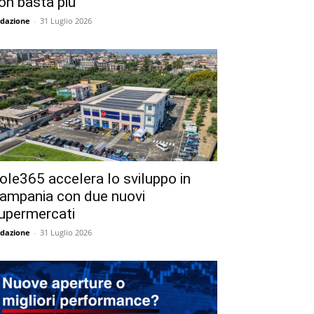
on basta più
dazione
-
31 Luglio 2026
ole365 accelera lo sviluppo in
ampania con due nuovi
upermercati
dazione
-
31 Luglio 2026