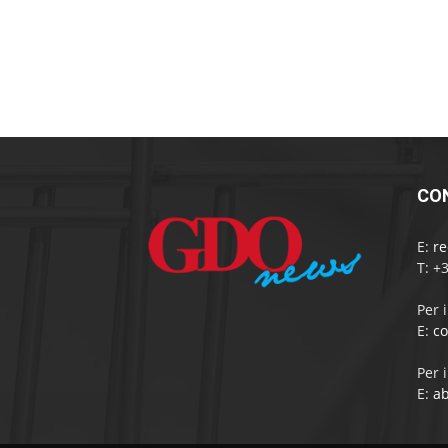
CO
E:
r
T: +
Per 
E:
c
Per 
E:
a