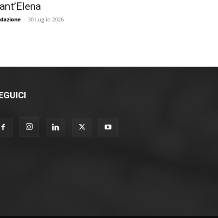
ant’Elena
dazione
-
30 Luglio 2026
EGUICI