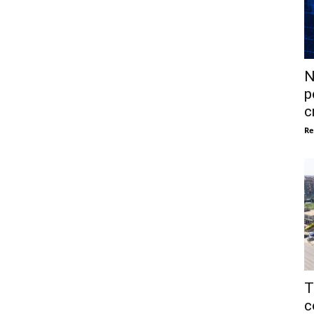
N
p
c
Re
T
c