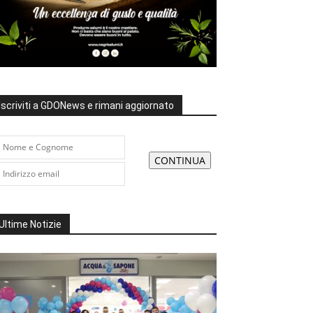
Iscriviti a GDONews e rimani aggiornato
Ultime Notizie