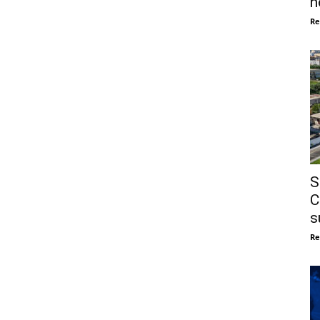
n
Re
S
C
s
Re