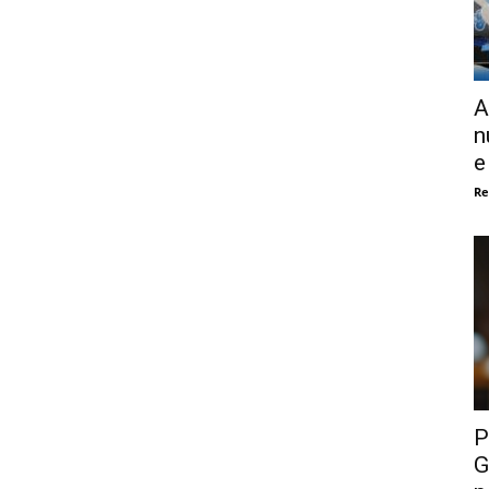
A
n
e
Re
P
G