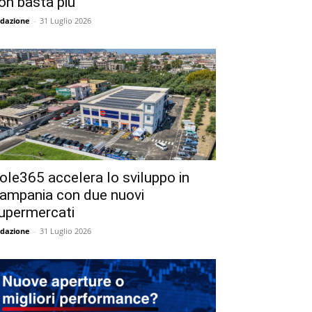
on basta più
dazione
-
31 Luglio 2026
ole365 accelera lo sviluppo in
ampania con due nuovi
upermercati
dazione
-
31 Luglio 2026