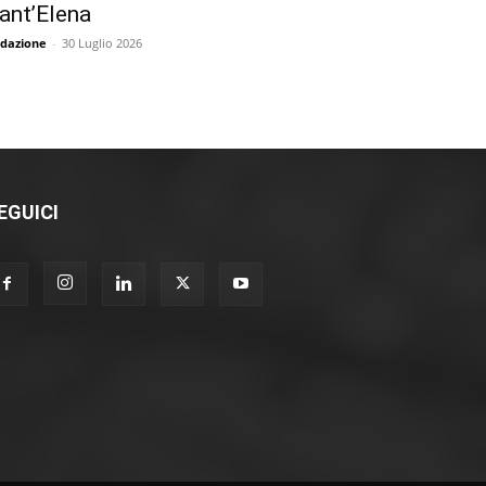
ant’Elena
dazione
-
30 Luglio 2026
EGUICI