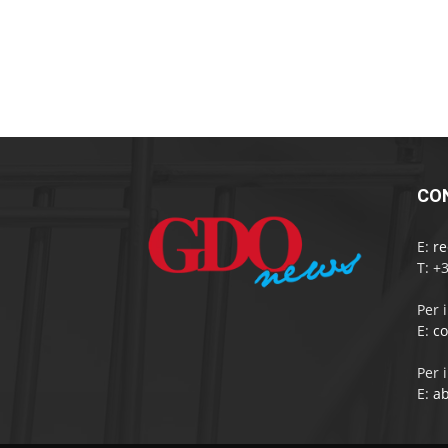
CO
E:
r
T: +
Per 
E:
c
Per 
E:
a