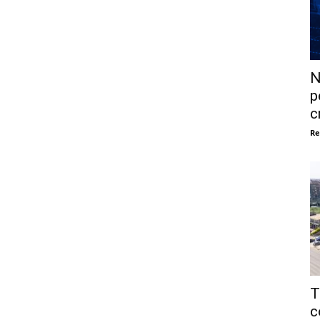
N
p
c
Re
T
c