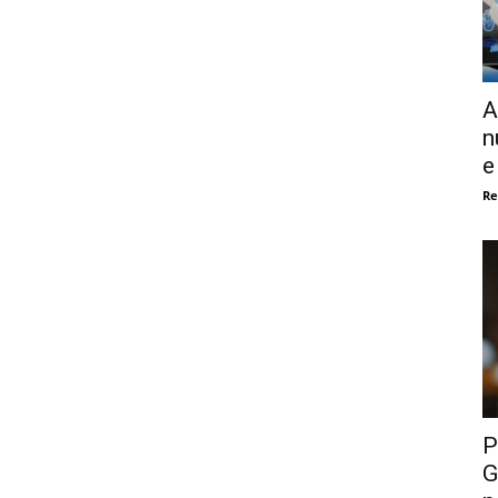
A
n
e
Re
P
G