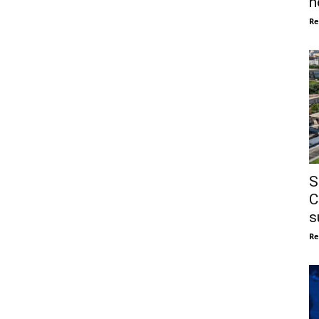
n
Re
S
C
s
Re