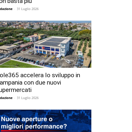
on basta più
dazione
-
31 Luglio 2026
ole365 accelera lo sviluppo in
ampania con due nuovi
upermercati
dazione
-
31 Luglio 2026