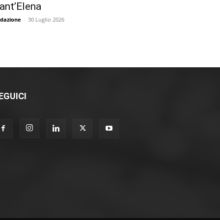
ant’Elena
dazione
-
30 Luglio 2026
EGUICI