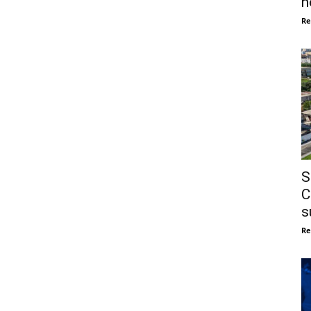
n
Re
S
C
s
Re