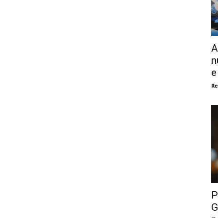
A
n
e
Re
P
G