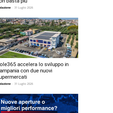
on basta più
dazione
-
31 Luglio 2026
ole365 accelera lo sviluppo in
ampania con due nuovi
upermercati
dazione
-
31 Luglio 2026