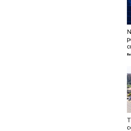
N
p
c
Re
T
c