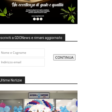
Iscriviti a GDONews e rimani aggiornato
Ultime Notizie