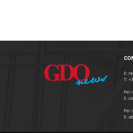
CO
E:
r
T: +
Per 
E:
c
Per 
E:
a