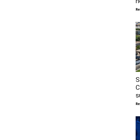
n
Re
S
C
s
Re