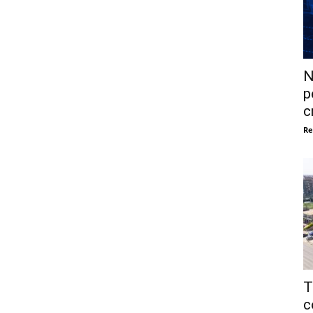
N
p
c
Re
T
c