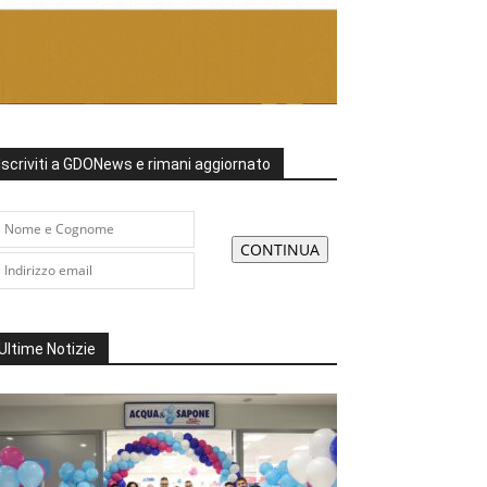
Iscriviti a GDONews e rimani aggiornato
Ultime Notizie