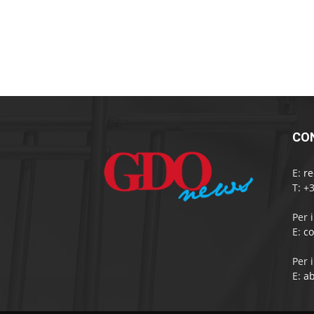
CO
E:
r
T: +
Per 
E:
c
Per 
E:
a