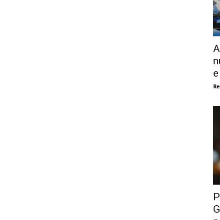
A
n
e
Re
P
G