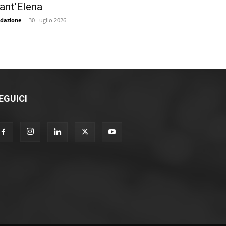
ant’Elena
dazione
-
30 Luglio 2026
EGUICI