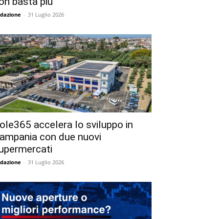
on basta più
dazione
-
31 Luglio 2026
ole365 accelera lo sviluppo in
ampania con due nuovi
upermercati
dazione
-
31 Luglio 2026