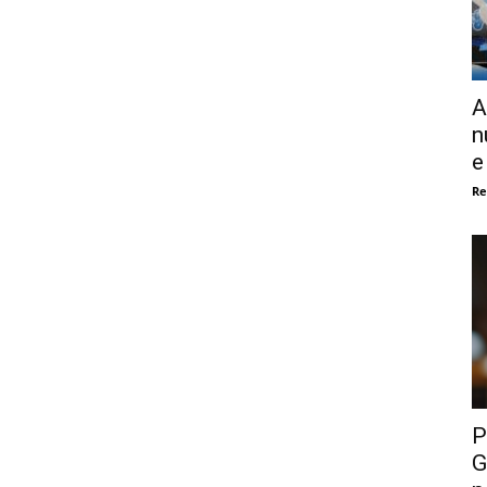
A
n
e
Re
P
G