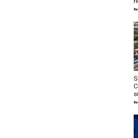
n
Re
S
C
s
Re