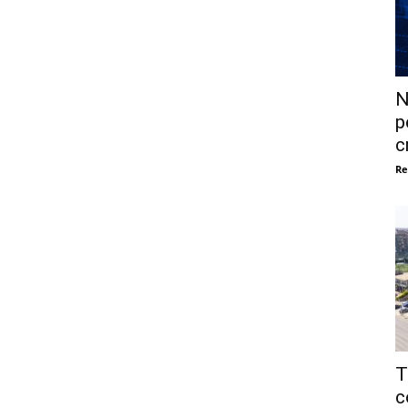
N
p
c
Re
T
c