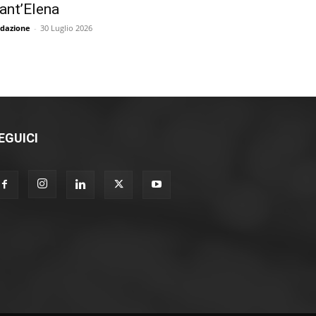
ant’Elena
dazione
-
30 Luglio 2026
EGUICI