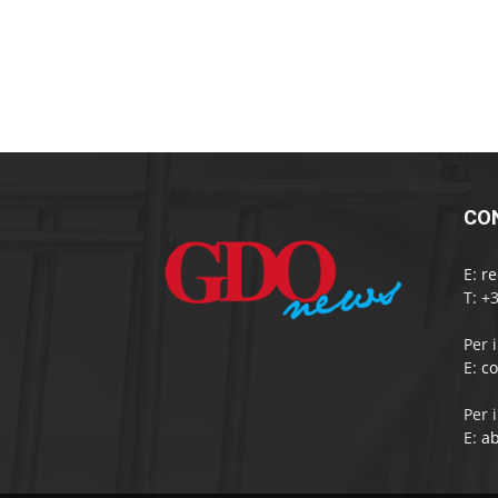
CO
E:
r
T: +
Per 
E:
c
Per 
E:
a