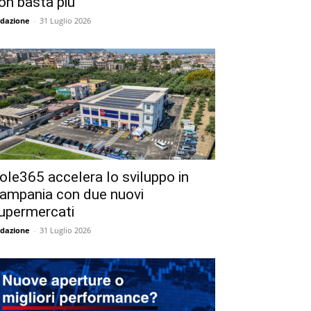
on basta più
dazione
-
31 Luglio 2026
ole365 accelera lo sviluppo in
ampania con due nuovi
upermercati
dazione
-
31 Luglio 2026