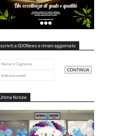
Iscriviti a GDONews e rimani aggiornato
Ultime Notizie