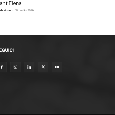
ant’Elena
dazione
-
30 Luglio 2026
EGUICI