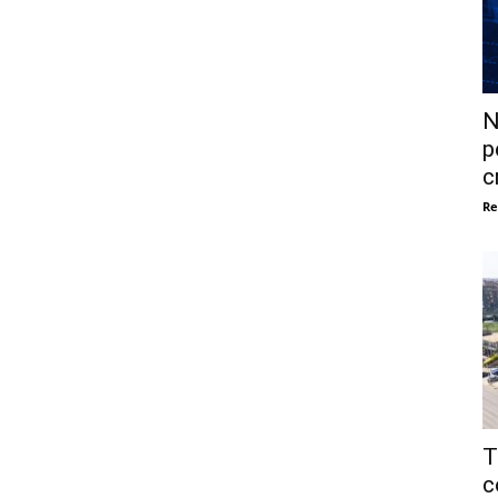
N
p
c
Re
T
c