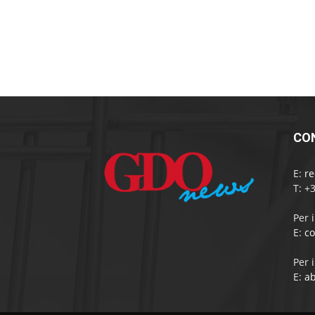
CO
E:
r
T: +
Per 
E:
c
Per 
E:
a