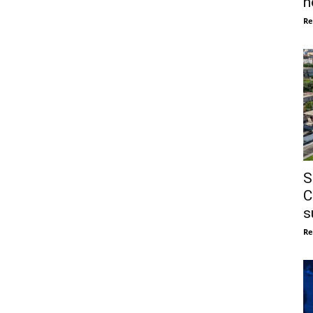
n
Re
S
C
s
Re