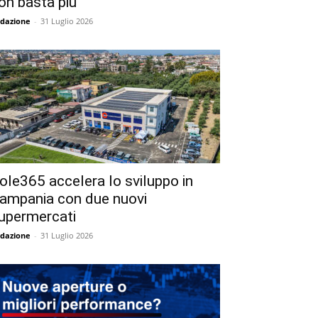
on basta più
dazione
-
31 Luglio 2026
ole365 accelera lo sviluppo in
ampania con due nuovi
upermercati
dazione
-
31 Luglio 2026