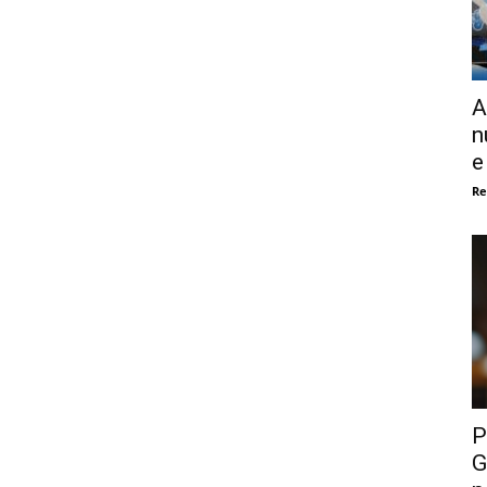
A
n
e
Re
P
G