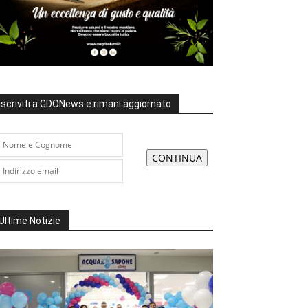
Iscriviti a GDONews e rimani aggiornato
Ultime Notizie