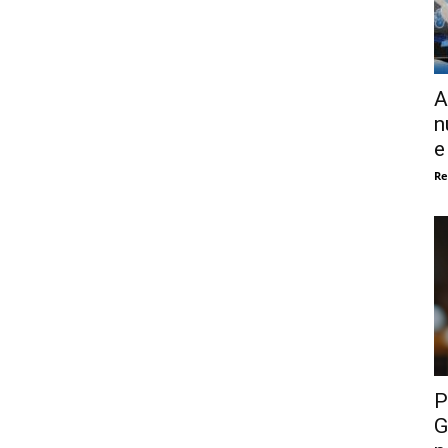
A
n
e
Re
P
G