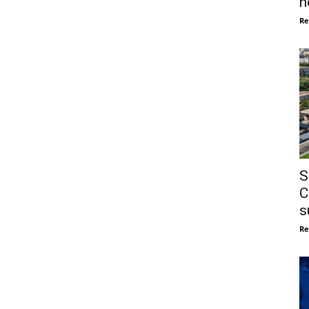
n
Re
S
C
s
Re