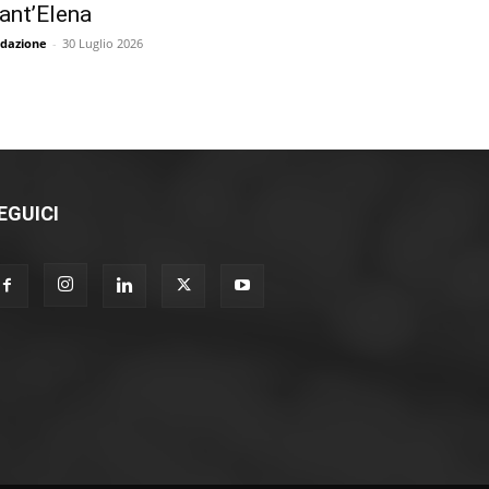
ant’Elena
dazione
-
30 Luglio 2026
EGUICI