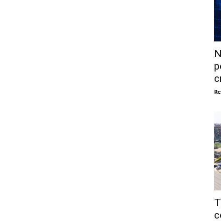
N
p
c
Re
T
c