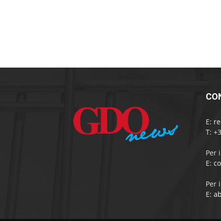
CO
E:
r
T: +
Per 
E:
c
Per 
E:
a