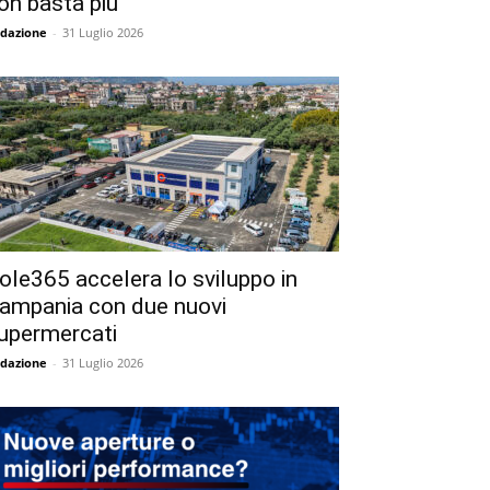
on basta più
dazione
-
31 Luglio 2026
ole365 accelera lo sviluppo in
ampania con due nuovi
upermercati
dazione
-
31 Luglio 2026