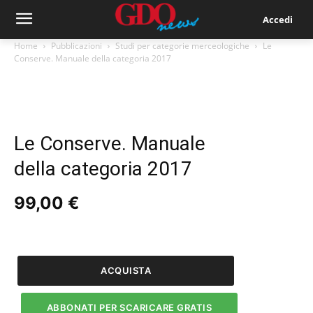
Accedi
Home
Pubblicazioni
Studi per categorie merceologiche
Le
Conserve. Manuale della categoria 2017
Le Conserve. Manuale
della categoria 2017
99,00
€
Le
Conserve.
Manuale
ACQUISTA
della
categoria
ABBONATI PER SCARICARE GRATIS
2017