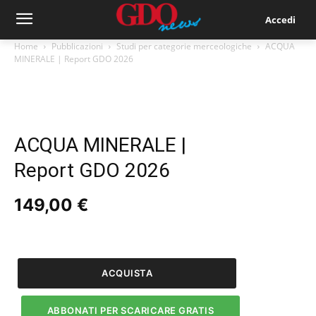
Accedi
Home
Pubblicazioni
Studi per categorie merceologiche
ACQUA
MINERALE | Report GDO 2026
ACQUA MINERALE |
Report GDO 2026
149,00
€
ACQUA
MINERALE
|
ACQUISTA
Report
GDO
ABBONATI PER SCARICARE GRATIS
2026