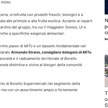
o misto.
eria, ortofrutta con prodotti freschi, biologici e a
N
a alle primizie e alla frutta esotica. Accanto ai reparti
p
archio del gruppo, tra cui il Viaggiator Goloso, U! e
c
nche a specifiche esigenze alimentari.
Re
 primo passo di MiTo e un tassello fondamentale nel
hiarato
Armando Strano, consigliere delegato di MiTo
società e il radicamento territoriale di Borello
osta distintiva e vicina ai bisogni della comunità
ento di Borello Supermercati nel segmento della
o ma con un assortimento ampio e fortemente
T
c
S