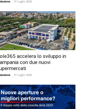
dazione
-
31 Luglio 2026
ole365 accelera lo sviluppo in
ampania con due nuovi
upermercati
dazione
-
31 Luglio 2026