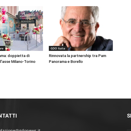
ure
GDO Italia
ma: doppietta di
Rinnovata la partnership tra Pam
ll’asse Milano-Torino
Panorama e Borello
NTATTI
S
edazione@gdonews.it