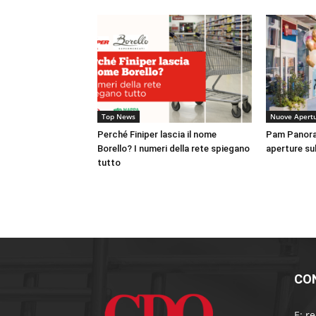
Top News
Nuove Apert
Perché Finiper lascia il nome
Pam Panora
Borello? I numeri della rete spiegano
aperture su
tutto
CO
E:
r