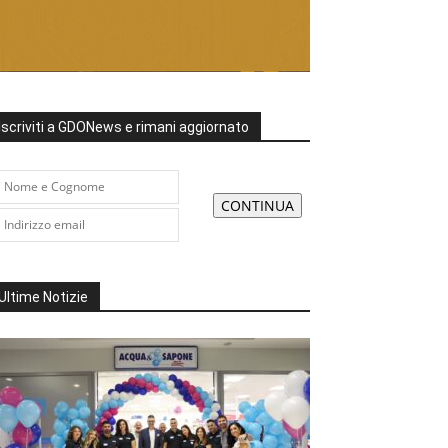
Iscriviti a GDONews e rimani aggiornato
Ultime Notizie