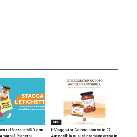
GDO
ova rafforza la MDD con
Il Viaggiator Goloso sbarca in 27
i Amarsi è Piacersi
Autogrill: la qualità premium arriva in