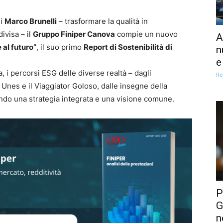
di
Marco Brunelli
– trasformare la qualità in
ivisa – il
Gruppo Finiper Canova
compie un nuovo
A
al futuro”
, il suo primo
Report di Sostenibilità di
n
e
, i percorsi ESG delle diverse realtà – dagli
Re
 Unes e il Viaggiator Goloso, dalle insegne della
endo una strategia integrata e una visione comune.
P
G
n