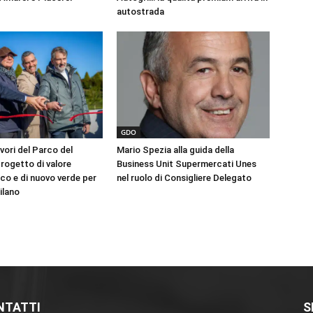
autostrada
GDO
avori del Parco del
Mario Spezia alla guida della
 progetto di valore
Business Unit Supermercati Unes
co e di nuovo verde per
nel ruolo di Consigliere Delegato
Milano
NTATTI
S