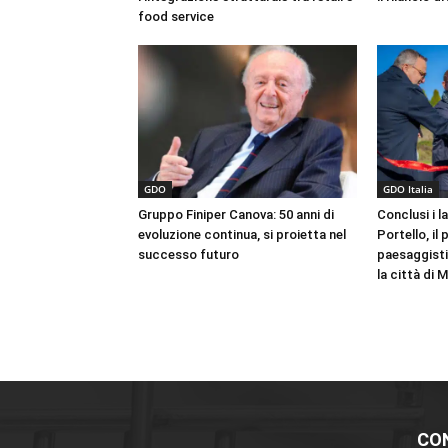
food service
GDO
GDO Italia
Gruppo Finiper Canova: 50 anni di
Conclusi i l
evoluzione continua, si proietta nel
Portello, il
successo futuro
paesaggisti
la città di 
CO