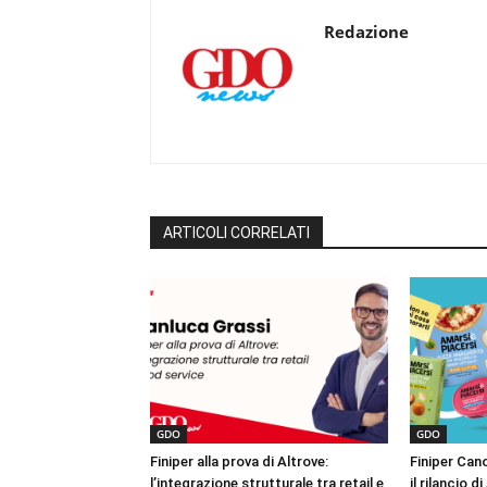
Redazione
ARTICOLI CORRELATI
GDO
GDO
Finiper alla prova di Altrove:
Finiper Can
l’integrazione strutturale tra retail e
il rilancio d