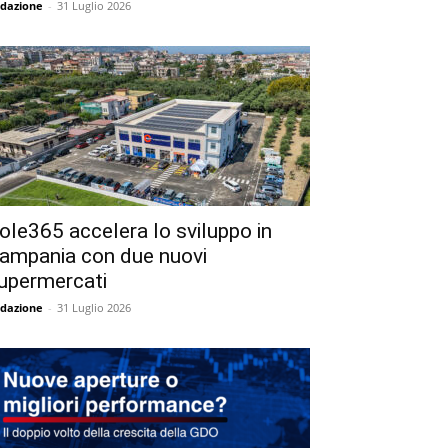
dazione
-
31 Luglio 2026
ole365 accelera lo sviluppo in
ampania con due nuovi
upermercati
dazione
-
31 Luglio 2026