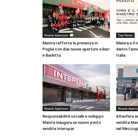
Nuove Aperture
Top News
Maiora rafforza la presenza in
Maiora e il
Puglia con due nuove aperture a Bari
dietro l’ann
e Barletta
Italia
Nuove Aperture
Nuove Apert
Responsabilità sociale e sviluppo:
Altasfera ar
Maiora inaugura un nuovo punto
vendita Mai
vendita Interspar
nel Mezzog