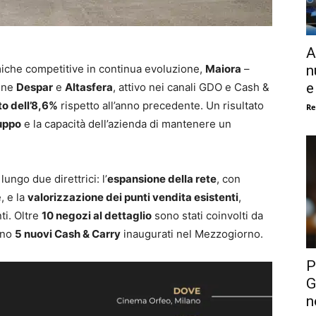
A
n
iche competitive in continua evoluzione,
Maiora
–
e
egne
Despar
e
Altasfera
, attivo nei canali GDO e Cash &
to dell’8,6%
rispetto all’anno precedente. Un risultato
Re
luppo
e la capacità dell’azienda di mantenere un
ungo due direttrici: l’
espansione della rete
, con
, e la
valorizzazione dei punti vendita esistenti
,
ti. Oltre
10 negozi al dettaglio
sono stati coinvolti da
ono
5 nuovi Cash & Carry
inaugurati nel Mezzogiorno.
P
G
n