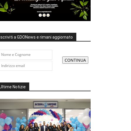
Iscriviti a GDONews e rimani aggiornato
Ultime Notizie