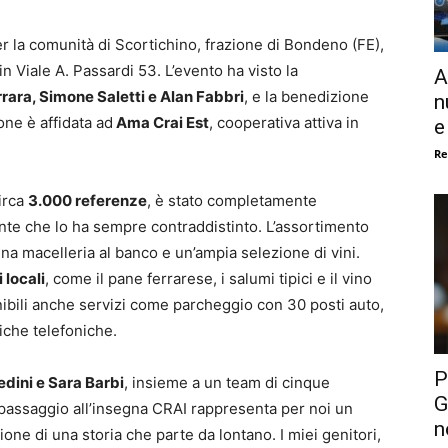
 la comunità di Scortichino, frazione di Bondeno (FE),
in Viale A. Passardi 53.
L’evento ha visto la
A
rara, Simone Saletti e Alan Fabbri
, e la benedizione
n
one è affidata ad
Ama Crai Est
, cooperativa attiva in
e
Re
irca
3.000 referenze
, è stato completamente
nte che lo ha sempre contraddistinto.
L’assortimento
una macelleria al banco e un’ampia selezione di vini.
 locali
, come il pane ferrarese, i salumi tipici e il vino
ibili anche servizi come parcheggio con 30 posti auto,
riche telefoniche.
P
dini e Sara Barbi
, insieme a un team di cinque
G
passaggio all’insegna CRAI rappresenta per noi un
n
one di una storia che parte da lontano. I miei genitori,