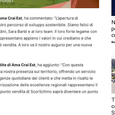
Ama Crai Est
, ha commentato:
“L’apertura di
N
ro percorso di sviluppo sostenibile. Siamo felici di
p
ni, Sara Barbi e al loro team. Il loro forte legame con
c
rappresentano appieno i valori in cui crediamo e che
Re
i vendita. A loro va il nostro augurio per una nuova
ite di Ama Crai Est
, ha aggiunto:
“Con questa
a nostra presenza sul territorio, offrendo un servizio
enze quotidiane dei clienti e che metta in risalto le
valorizzazione delle eccellenze regionali rappresentano il
l punto vendita di Scortichino saprà diventare un punto
T
c
S