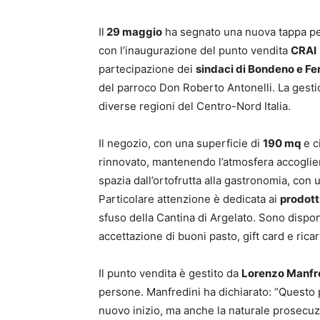
Il
29 maggio
ha segnato una nuova tappa per
con l’inaugurazione del punto vendita
CRAI
partecipazione dei
sindaci di Bondeno e Fer
del parroco Don Roberto Antonelli.
La gesti
diverse regioni del Centro-Nord Italia.
Il negozio, con una superficie di
190 mq
e c
rinnovato, mantenendo l’atmosfera accoglie
spazia dall’ortofrutta alla gastronomia, con 
Particolare attenzione è dedicata ai
prodotti
sfuso della Cantina di Argelato.
Sono dispon
accettazione di buoni pasto, gift card e rica
Il punto vendita è gestito da
Lorenzo Manfre
persone.
Manfredini ha dichiarato:
“Questo 
nuovo inizio, ma anche la naturale prosecuzi