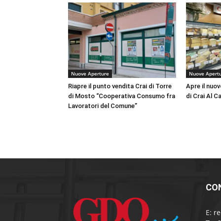
Nuove Aperture
Nuove Apert
Riapre il punto vendita Crai di Torre
Apre il nuo
di Mosto “Cooperativa Consumo fra
di Crai Al C
Lavoratori del Comune”
CO
E:
r