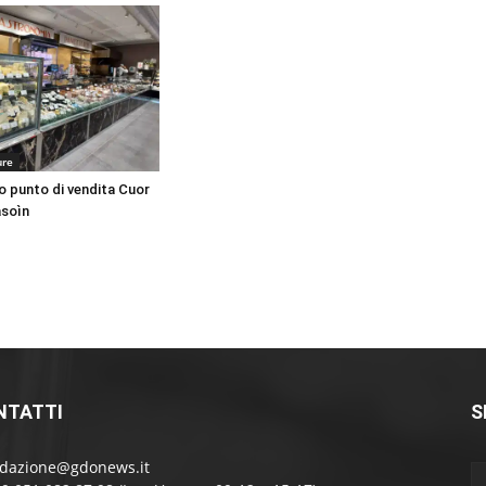
ure
vo punto di vendita Cuor
asoìn
NTATTI
S
edazione@gdonews.it