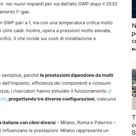
ioni nei nuovi impianti per via dell’alto GWP dopo il 2030
lamento F-gas.
n GWP pari a 1, ma con una temperatura critica molto
N
 climi caldi. Inoltre, opera a pressioni molto elevate,
p
ici, il che incide sui costi di installazione e
c
Re
 è semplice, perché
le prestazioni dipendono da molti
e dell’impianto, efficienza dei componenti e consumi
ezza, i ricercatori hanno simulato il funzionamento
di
ati
, progettando tre diverse configurazioni
, ciascuna
T
à italiane con climi diversi
– Milano, Roma e Palermo –
c
 influenzano le prestazioni. Milano rappresenta un
S