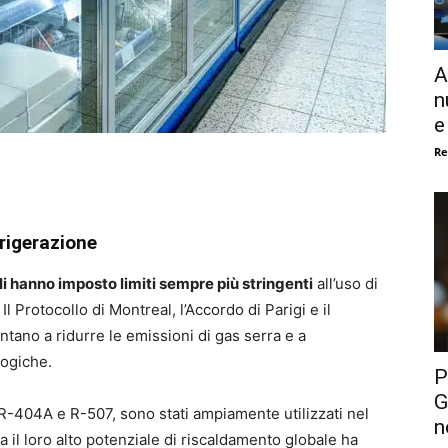
A
n
e
Re
frigerazione
i hanno imposto limiti sempre più stringenti
all’uso di
l Protocollo di Montreal, l’Accordo di Parigi e il
ano a ridurre le emissioni di gas serra e a
logiche.
P
G
 R-404A e R-507, sono stati ampiamente utilizzati nel
n
 il loro alto potenziale di riscaldamento globale ha