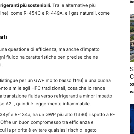
Re
rigeranti più sostenibili
. Tra le alternative più
fine), come R-454C e R-449A, e i gas naturali, come
ati
 una questione di efficienza, ma anche d’impatto
gni fluido ha caratteristiche ben precise che ne
i.
S
C
i distingue per un GWP molto basso (146) e una buona
s
to simile agli HFC tradizionali, cosa che lo rende
Re
 transizione fluida verso refrigeranti a minor impatto
asse A2L, quindi è leggermente infiammabile.
34yf e R-134a, ha un GWP più alto (1396) rispetto a R-
 Offre un buon compromesso tra efficienza e
cui la priorità è evitare qualsiasi rischio legato