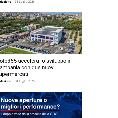
dazione
-
31 Luglio 2026
ole365 accelera lo sviluppo in
ampania con due nuovi
upermercati
dazione
-
31 Luglio 2026