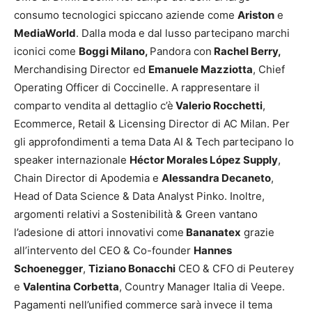
consumo tecnologici spiccano aziende come
Ariston
e
MediaWorld
. Dalla moda e dal lusso partecipano marchi
iconici come
Boggi Milano,
Pandora con
Rachel Berry,
Merchandising Director ed
Emanuele Mazziotta
, Chief
Operating Officer di Coccinelle. A rappresentare il
comparto vendita al dettaglio c’è
Valerio Rocchetti
,
Ecommerce, Retail & Licensing Director di AC Milan. Per
gli approfondimenti a tema Data AI & Tech partecipano lo
speaker internazionale
Héctor Morales López Supply
,
Chain Director di Apodemia e
Alessandra Decaneto
,
Head of Data Science & Data Analyst Pinko. Inoltre,
argomenti relativi a Sostenibilità & Green vantano
l’adesione di attori innovativi come
Bananatex
grazie
all’intervento del CEO & Co-founder
Hannes
Schoenegger
,
Tiziano Bonacchi
CEO & CFO di Peuterey
e
Valentina Corbetta
, Country Manager Italia di Veepe.
Pagamenti nell’unified commerce sarà invece il tema