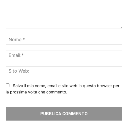
Commento:
No
Ema
Sit
We
Salva il mio nome, email e sito web in questo browser per
la prossima volta che commento.