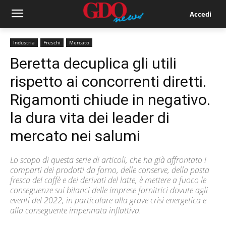
Accedi
Industria
Freschi
Mercato
Beretta decuplica gli utili
rispetto ai concorrenti diretti.
Rigamonti chiude in negativo.
la dura vita dei leader di
mercato nei salumi
Lo scopo di questa serie di articoli, che ha già affrontato i
comparti dei prodotti da forno, delle conserve, della pasta
fresca del caffè e dei derivati del latte, è mettere a fuoco le
conseguenze sui bilanci delle imprese fornitrici dovute agli
eventi del 2022, in particolare alla grave crisi energetica e
alla conseguente impennata inflattiva.