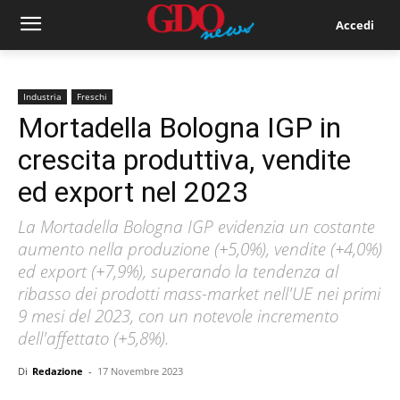
Accedi
Industria
Freschi
Mortadella Bologna IGP in
crescita produttiva, vendite
ed export nel 2023
La Mortadella Bologna IGP evidenzia un costante
aumento nella produzione (+5,0%), vendite (+4,0%)
ed export (+7,9%), superando la tendenza al
ribasso dei prodotti mass-market nell'UE nei primi
9 mesi del 2023, con un notevole incremento
dell'affettato (+5,8%).
Di
Redazione
-
17 Novembre 2023