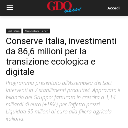
Accedi
Industria
Alimentare Secco
Conserve Italia, investimenti
da 86,6 milioni per la
transizione ecologica e
digitale
Programma presentato all’Assemblea dei Soci.
Interventi in 7 stabilimenti produttivi. Approvato il
bilancio del Gruppo: fatturato in crescita a 1,14
miliardi di euro (+18%) per l’effetto prezzi.
Liquidati 95 milioni di euro alla filiera agricola
italiana.