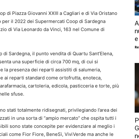
op di Piazza Giovanni XXIII a Cagliari e di Via Oristano
isto per il 2022 dei Supermercati Coop di Sardegna
A
ozio di Via Leonardo da Vinci, 163 nel Comune di
n
e
Re
op di Sardegna, il punto vendita di Quartu Sant’Elena,
senta una superficie di circa 700 mq, di cui si
 la presenza dei reparti assistiti di salumeria,
e ai reparti standard come ortofrutta, enoteca,
parafarmacia, cartoleria, edicola, pasticceria e torte, più
melle sfuse.
ono stati totalmente ridisegnati, privilegiando l’area dei
zzati in una sorta di “ampio mercato” che ospita tutti i
P
onibili sono state concepite per evidenziare al meglio i
G
ciali come Fior Fiore, BeneSì, ViviVerde ma anche le
n