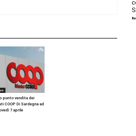
c
S
Re
ure
o punto vendita dei
ti COOP Di Sardegna ad
vedì 7 aprile