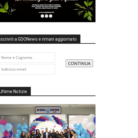
Iscriviti a GDONews e rimani aggiornato
Ultime Notizie