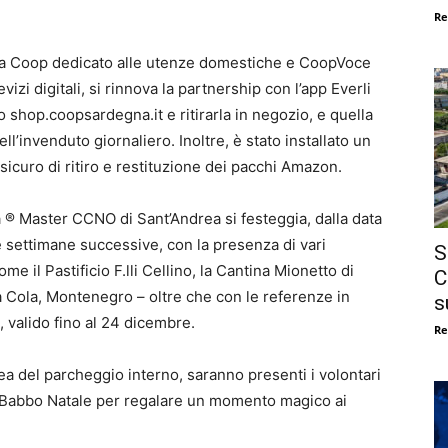
Re
rCasa Coop dedicato alle utenze domestiche e CoopVoce
evizi digitali, si rinnova la partnership con l’app Everli
to shop.coopsardegna.it e ritirarla in negozio, e quella
’invenduto giornaliero. Inoltre, è stato installato un
 sicuro di ritiro e restituzione dei pacchi Amazon.
® Master CCNO di Sant’Andrea si festeggia, dalla data
e settimane successive, con la presenza di vari
S
me il Pastificio F.lli Cellino, la Cantina Mionetto di
C
a Cola, Montenegro – oltre che con le referenze in
s
 valido fino al 24 dicembre.
Re
rea del parcheggio interno, saranno presenti i volontari
di Babbo Natale per regalare un momento magico ai