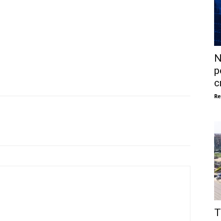
N
p
c
Re
T