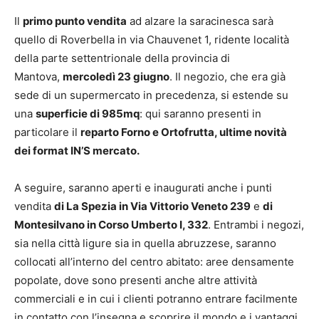
Il
primo punto vendita
ad alzare la saracinesca sarà
quello di Roverbella in via Chauvenet 1, ridente località
della parte settentrionale della provincia di
Mantova,
mercoledì 23 giugno
. Il negozio, che era già
sede di un supermercato in precedenza, si estende su
una
superficie di 985mq
: qui saranno presenti in
particolare il
reparto Forno e Ortofrutta, ultime novità
dei format IN’S mercato.
A seguire, saranno aperti e inaugurati anche i punti
vendita
di La Spezia in Via Vittorio Veneto 239
e
di
Montesilvano in Corso Umberto I, 332
. Entrambi i negozi,
sia nella città ligure sia in quella abruzzese, saranno
collocati all’interno del centro abitato: aree densamente
popolate, dove sono presenti anche altre attività
commerciali e in cui i clienti potranno entrare facilmente
in contatto con l’insegna e scoprire il mondo e i vantaggi