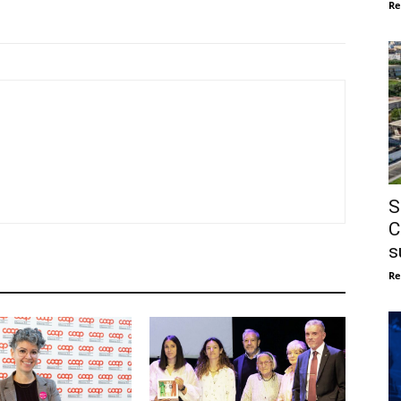
Re
S
C
s
Re