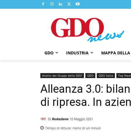
GDO
INDUSTRIA
MAPPA DELLA
Analisi dei Gruppi della GDO
GDO
GDO Italia
Top New
Alleanza 3.0: bila
di ripresa. In azi
Di
Redazione
10 Maggio 2021
Tempo di lettura:
meno di un
minuti