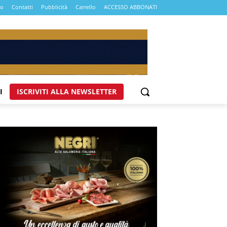
mo
Contatti
Pubblicità
Carrello
ACCESSO ABBONATI
I
ISCRIVITI ALLA NEWSLETTER