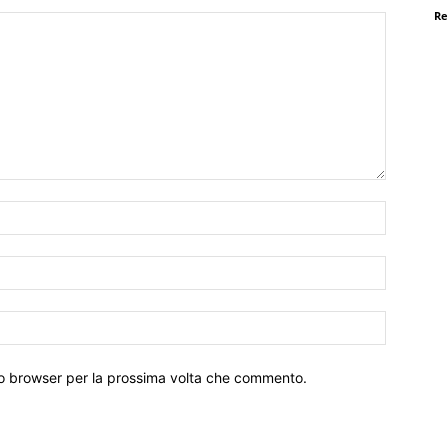
Re
Nome:*
Email:*
Sito
Web:
sto browser per la prossima volta che commento.