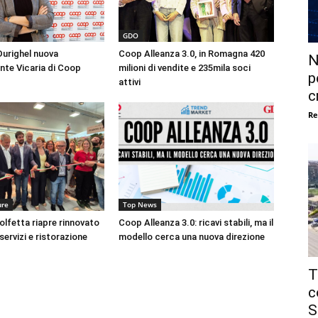
GDO
urighel nuova
Coop Alleanza 3.0, in Romagna 420
N
nte Vicaria di Coop
milioni di vendite e 235mila soci
p
attivi
c
Re
ure
Top News
lfetta riapre rinnovato
Coop Alleanza 3.0: ricavi stabili, ma il
 servizi e ristorazione
modello cerca una nuova direzione
T
c
S