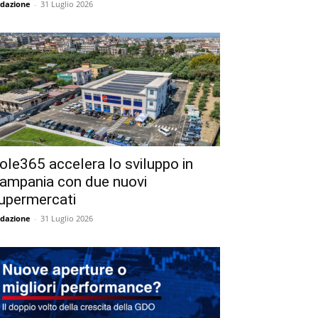
dazione
-
31 Luglio 2026
ole365 accelera lo sviluppo in
ampania con due nuovi
upermercati
dazione
-
31 Luglio 2026