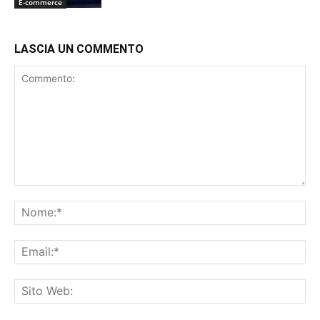
E-commerce
LASCIA UN COMMENTO
Commento:
No
Ema
Sit
We