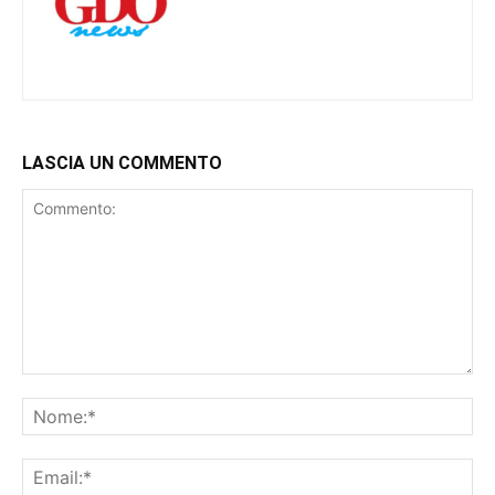
LASCIA UN COMMENTO
Commento:
No
Ema