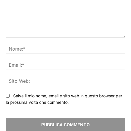
Commento:
No
Ema
Sit
We
Salva il mio nome, email e sito web in questo browser per
la prossima volta che commento.