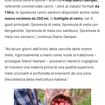
una novità bella e buona – afferma
Philip Slanzi Gamper,
referente commerciale Leni’s – oltre ai classici formati
da
1 litro
, le Spremute Leni’s saranno disponibili anche nella
nuova versione da 250 ml
, in
bottiglie di vetro
, nei 4
gusti principali: Spremuta di mela, Spremuta di mela con
bergamotto, Spremuta di mela con sambuco, Spremuta di
mela con zenzero”, continua Slanzi Gamper.
“Ad alcuni giorni dall’inizio della raccolta delle nostre
mele, rigorosamente a mano come vuole la tradizione –
prosegue Slanzi Gamper – possiamo ritenerci orgogliosi
di ricevere una materia prima di una qualità superiore:
mele croccanti e profumate provenienti da una zona
d’eccellenza della melicoltura italiana.”