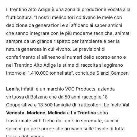
Il trentino Alto Adige è una zona di produzione vocata alla
frutticoltura. “I nostri melicoltori coltivano le mele con
dedizione da generazioni e si affidano ai saper antichi
che sanno integrare con le più moderne tecniche, animati
sempre da un grande rispetto per l’ambiente e per la
natura generosa in cui vivono. Le previsioni di
conferimento si allineano ai numeri dello scorso anno e
nel Trentino Alto Adige le stime di raccolta si aggirano
intorno ai 1.410.000 tonnellate”, conclude Slanzi Gamper.
Leni’s
, infatti, è un marchio VOG Products, azienda
virtuosa di Bolzano che da 50 anni raccoglie 18
Cooperative e 13.500 famiglie di frutticoltori. Le mele
Val
Venosta
,
Marlene
,
Melinda
e
La Trentina
sono
trasformate with Liebe da Leni’s in spremute, succhi,
spicchi, polpe e puree che arrivano sulle tavole di tutta
Italia e del mondo.