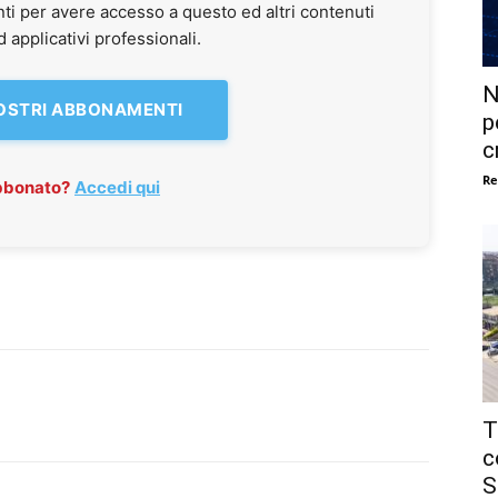
ti per avere accesso a questo ed altri contenuti
applicativi professionali.
N
NOSTRI ABBONAMENTI
p
c
Re
abbonato?
Accedi qui
T
c
S