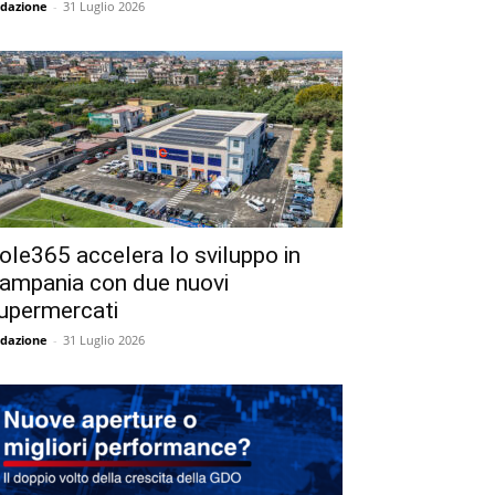
dazione
-
31 Luglio 2026
ole365 accelera lo sviluppo in
ampania con due nuovi
upermercati
dazione
-
31 Luglio 2026