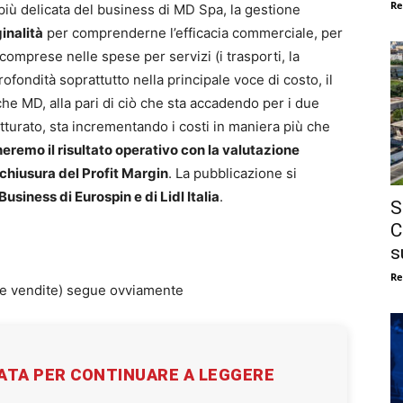
Re
più delicata del business di MD Spa, la gestione
inalità
per comprenderne l’efficacia commerciale, per
omprese nelle spese per servizi (i trasporti, la
profondità soprattutto nella principale voce di costo, il
e MD, alla pari di ciò che sta accadendo per i due
fatturato, sta incrementando i costi in maniera più che
icheremo il risultato operativo con la valutazione
a chiusura del Profit Margin
. La pubblicazione si
Business di Eurospin e di Lidl Italia
.
S
C
s
Re
i e vendite) segue ovviamente
VATA PER CONTINUARE A LEGGERE