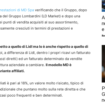
prestazioni di MD Spa
verificando che il Gruppo, dopo
ita del Gruppo Lombardini (LD Market) e dopo una
A
ei punti di vendita acquisiti al suo assortimento,
n
isamente cresciuti in termini di prestazioni e
e
Re
tto a quello di Lidl ma lo è anche rispetto a quello di
 a differenza di Lidl, dentro i propri ricavi un fatturato
ozi diretti) ed un fatturato determinato da vendite
truttura aziendale a cambiare.
Il modello MD è
ante affiliati.
iliati è pari al 18%, un valore molto risicato, tipico di
P
dizionale che puntano molto sulla rete diretta e che
G
 casi poco frequenti e ben determinati.
n