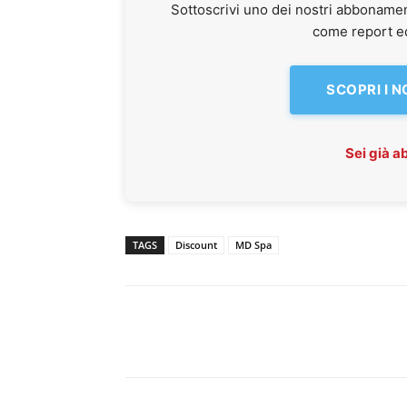
Sottoscrivi uno dei nostri abbonamen
come report ed 
SCOPRI I 
Sei già 
TAGS
Discount
MD Spa