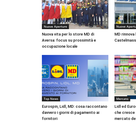
Nuove Aperture
Nuove Apert
Nuova vita per lo store MD di
MD rinnova l
Aversa: focus su prossimità e
Castelmassa
occupazione locale
Top News
Mercato
Eurospin, Lidl, MD: cosa raccontano
Lidl ed Euro
davvero i giorni di pagamento ai
che cresce d
fornitori
mercato de