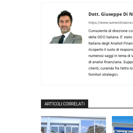
Dott. Giuseppe Di N
https://www.numeridivalore.i
Consulente di direzione con
della GDO italiana. E’ stat
Italiana degli Analisti Finan
ricoperto il ruolo di respon
numerosi saggi in tema di V
di analisi finanziaria. Supp
clienti, curando fra l’altro l
fornitori strategici.
ARTICOLI CORRELATI