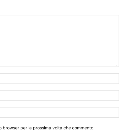
Nome:*
Email:*
Sito
Web:
sto browser per la prossima volta che commento.