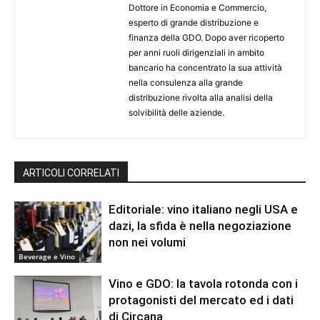
Dottore in Economia e Commercio,
esperto di grande distribuzione e
finanza della GDO. Dopo aver ricoperto
per anni ruoli dirigenziali in ambito
bancario ha concentrato la sua attività
nella consulenza alla grande
distribuzione rivolta alla analisi della
solvibilità delle aziende.
ARTICOLI CORRELATI
Editoriale: vino italiano negli USA e
dazi, la sfida è nella negoziazione
non nei volumi
Beverage e Vino
Vino e GDO: la tavola rotonda con i
protagonisti del mercato ed i dati
di Circana