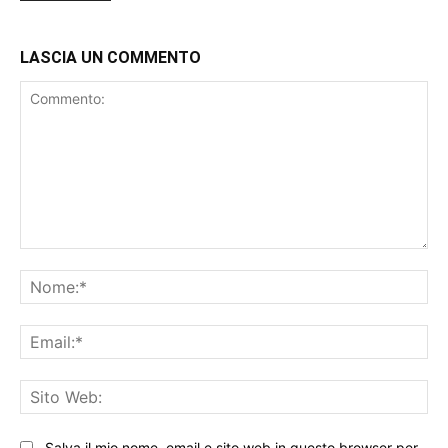
LASCIA UN COMMENTO
Commento:
No
Ema
Sit
We
Salva il mio nome, email e sito web in questo browser per