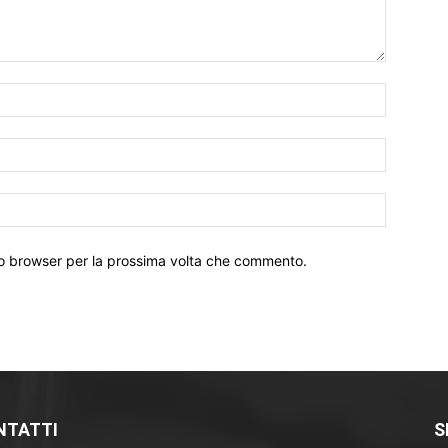
Nome:*
Email:*
Sito
Web:
sto browser per la prossima volta che commento.
NTATTI
S