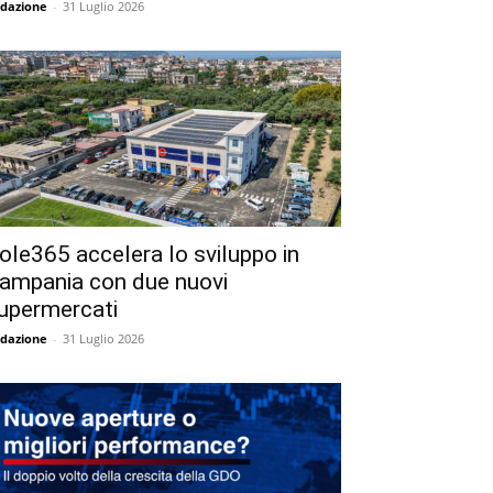
dazione
-
31 Luglio 2026
ole365 accelera lo sviluppo in
ampania con due nuovi
upermercati
dazione
-
31 Luglio 2026