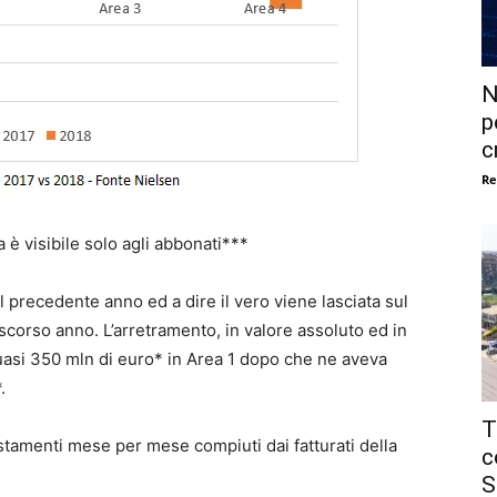
N
p
c
Re
la è visibile solo agli abbonati***
l precedente anno ed a dire il vero viene lasciata sul
scorso anno. L’arretramento, in valore assoluto ed in
uasi 350 mln di euro* in Area 1 dopo che ne aveva
.
T
stamenti mese per mese compiuti dai fatturati della
c
S