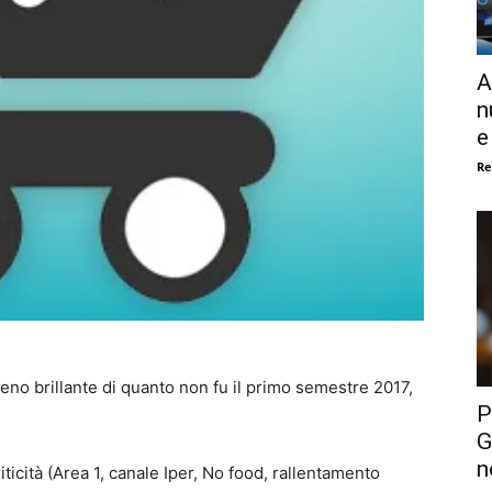
A
n
e
Re
no brillante di quanto non fu il primo semestre 2017,
P
G
n
icità (Area 1, canale Iper, No food, rallentamento