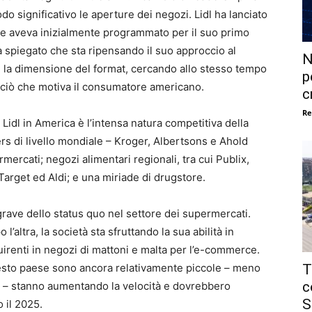
o significativo le aperture dei negozi. Lidl ha lanciato
he aveva inizialmente programmato per il suo primo
 ha spiegato che sta ripensando il suo approccio al
N
e la dimensione del format, cercando allo stesso tempo
p
 ciò che motiva il consumatore americano.
c
Re
 Lidl in America è l’intensa natura competitiva della
ers di livello mondiale – Kroger, Albertsons e Ahold
rmercati; negozi alimentari regionali, tra cui Publix,
get ed Aldi; e una miriade di drugstore.
ave dello status quo nel settore dei supermercati.
altra, la società sta sfruttando la sua abilità in
quirenti in negozi di mattoni e malta per l’e-commerce.
T
uesto paese sono ancora relativamente piccole – meno
c
de – stanno aumentando la velocità e dovrebbero
S
 il 2025.