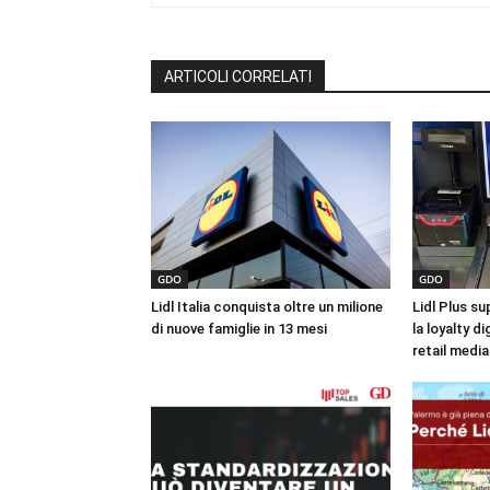
ARTICOLI CORRELATI
GDO
GDO
Lidl Italia conquista oltre un milione
Lidl Plus sup
di nuove famiglie in 13 mesi
la loyalty di
retail media