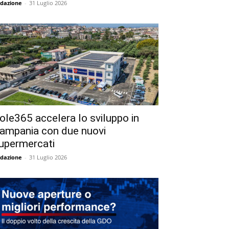
dazione
-
31 Luglio 2026
ole365 accelera lo sviluppo in
ampania con due nuovi
upermercati
dazione
-
31 Luglio 2026