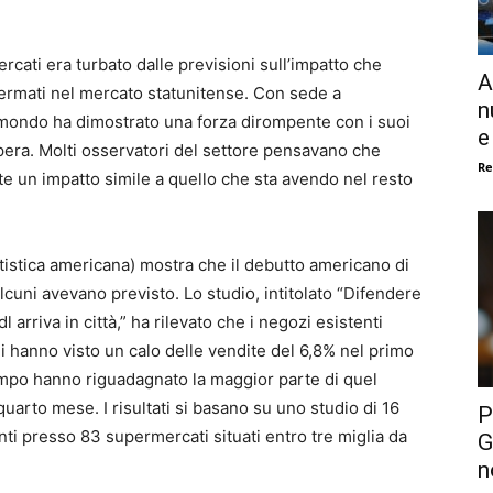
rcati era turbato dalle previsioni sull’impatto che
A
ffermati nel mercato statunitense. Con sede a
n
 mondo ha dimostrato una forza dirompente con i suoi
e
opera. Molti osservatori del settore pensavano che
Re
e un impatto simile a quello che sta avendo nel resto
tistica americana) mostra che il debutto americano di
alcuni avevano previsto. Lo studio, intitolato “Difendere
arriva in città,” ha rilevato che i negozi esistenti
i hanno visto un calo delle vendite del 6,8% nel primo
empo hanno riguadagnato la maggior parte di quel
quarto mese. I risultati si basano su uno studio di 16
P
i presso 83 supermercati situati entro tre miglia da
G
n