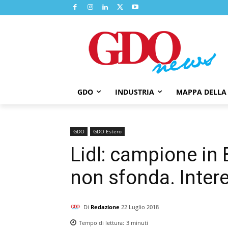
GDO
INDUSTRIA
MAPPA DELLA
GDO
GDO Estero
Lidl: campione in
non sfonda. Inter
Di
Redazione
22 Luglio 2018
Tempo di lettura:
3
minuti