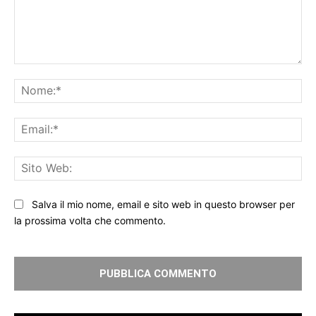
Commento:
No
Ema
Sit
We
Salva il mio nome, email e sito web in questo browser per
la prossima volta che commento.