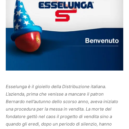
Esselunga è il gioiello della Distribuzione italiana.
L’azienda, prima che venisse a mancare il patron
Bernardo nell’autunno dello scorso anno, aveva iniziato
una procedura per la messa in vendita. La morte del
fondatore gettò nel caos il progetto di vendita sino a
quando gli eredi, dopo un periodo di silenzio, hanno