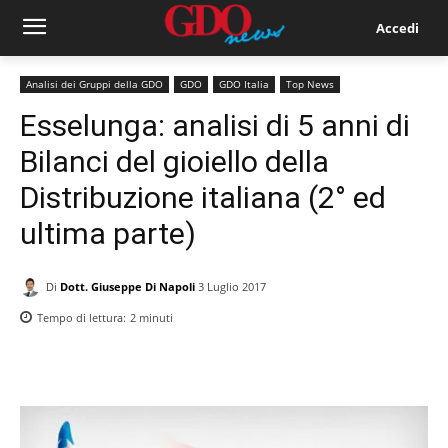
Accedi
Analisi dei Gruppi della GDO
GDO
GDO Italia
Top News
Esselunga: analisi di 5 anni di
Bilanci del gioiello della
Distribuzione italiana (2° ed
ultima parte)
Di
Dott. Giuseppe Di Napoli
3 Luglio 2017
Tempo di lettura:
2
minuti