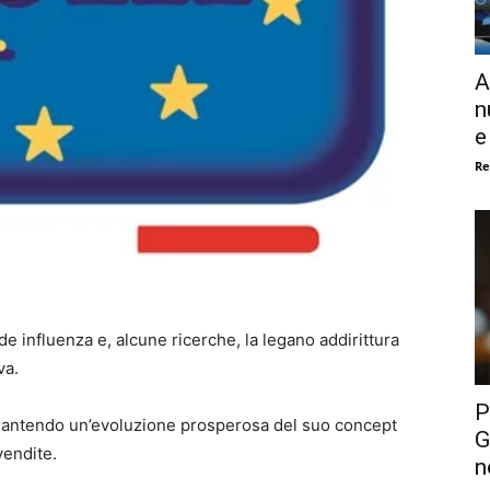
A
n
e
Re
e influenza e, alcune ricerche, la legano addirittura
va.
P
garantendo un’evoluzione prosperosa del suo concept
G
vendite.
n