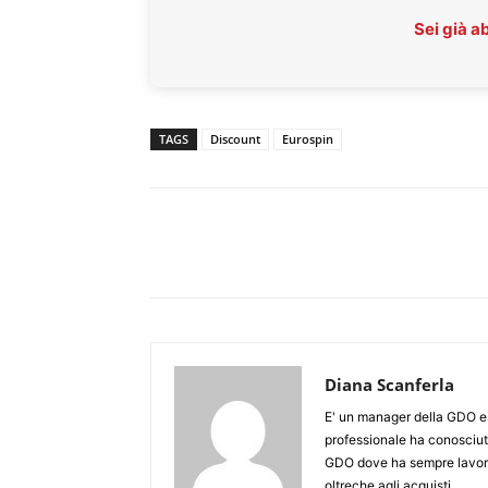
Sei già 
TAGS
Discount
Eurospin
Diana Scanferla
E' un manager della GDO esp
professionale ha conosciuto
GDO dove ha sempre lavora
oltreche agli acquisti.