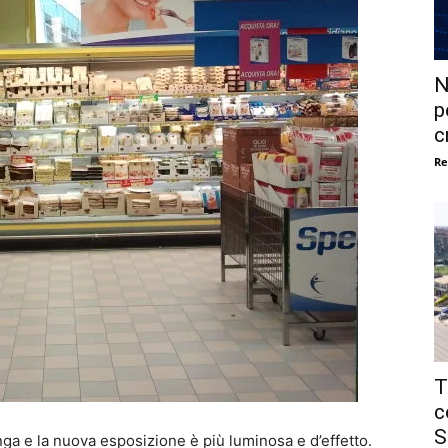
N
p
c
Re
T
c
S
unga e la nuova esposizione è più luminosa e d’effetto.