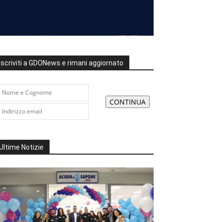
Iscriviti a GDONews e rimani aggiornato
Ultime Notizie