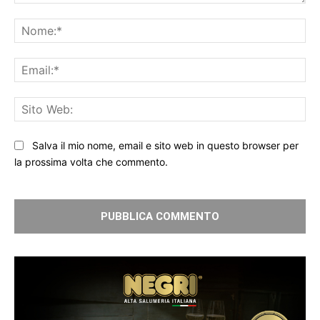
Commento:
No
Ema
Sit
We
Salva il mio nome, email e sito web in questo browser per
la prossima volta che commento.