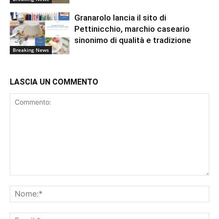
Granarolo lancia il sito di
Pettinicchio, marchio caseario
sinonimo di qualità e tradizione
Breaking News
LASCIA UN COMMENTO
Commento:
No
Ema