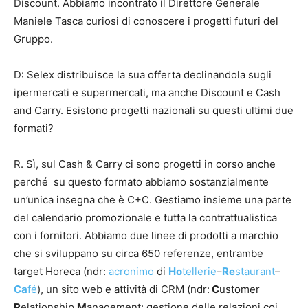
Discount. Abbiamo incontrato il Direttore Generale
Maniele Tasca curiosi di conoscere i progetti futuri del
Gruppo.
D: Selex distribuisce la sua offerta declinandola sugli
ipermercati e supermercati, ma anche Discount e Cash
and Carry. Esistono progetti nazionali su questi ultimi due
formati?
R. Sì, sul Cash & Carry ci sono progetti in corso anche
perché su questo formato abbiamo sostanzialmente
un’unica insegna che è C+C. Gestiamo insieme una parte
del calendario promozionale e tutta la contrattualistica
con i fornitori. Abbiamo due linee di prodotti a marchio
che si sviluppano su circa 650 referenze, entrambe
target Horeca (ndr:
acronimo
di
Ho
tellerie
–
Re
staurant
–
Ca
fé
), un sito web e attività di CRM (ndr:
C
ustomer
R
elationship
M
anagement: gestione delle relazioni coi