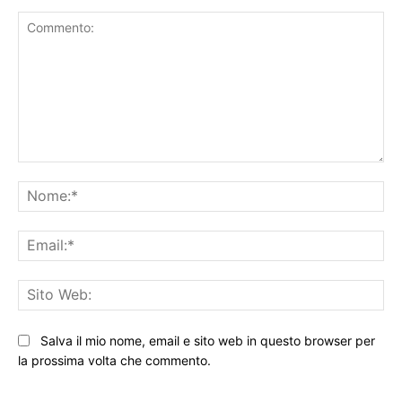
Commento:
No
Ema
Sit
We
Salva il mio nome, email e sito web in questo browser per
la prossima volta che commento.