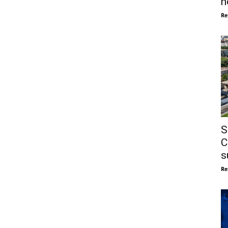
n
Re
S
C
s
Re