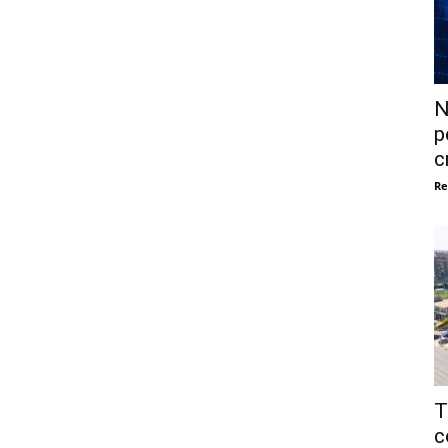
N
p
c
Re
T
c