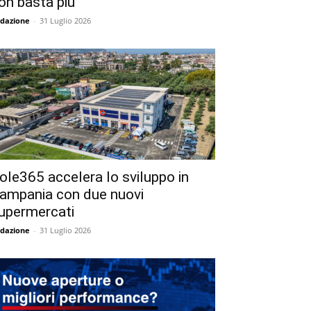
on basta più
dazione
-
31 Luglio 2026
ole365 accelera lo sviluppo in
ampania con due nuovi
upermercati
dazione
-
31 Luglio 2026