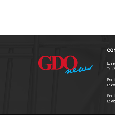
CO
E:
r
T: +
Per 
E:
c
Per 
E:
a