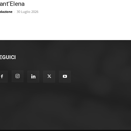
ant’Elena
dazione
-
30 Luglio 2026
EGUICI