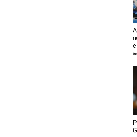
A
n
e
Re
P
G