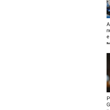
A
n
e
Re
P
G