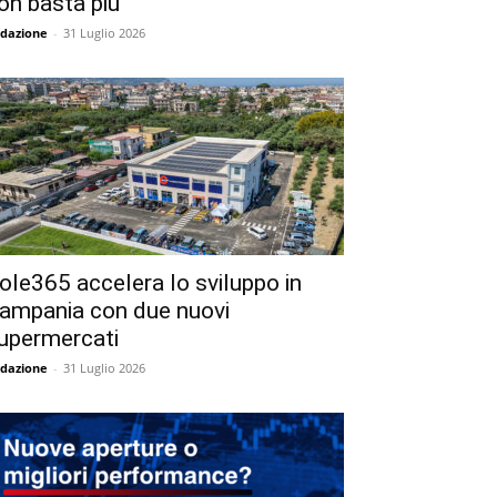
on basta più
dazione
-
31 Luglio 2026
ole365 accelera lo sviluppo in
ampania con due nuovi
upermercati
dazione
-
31 Luglio 2026