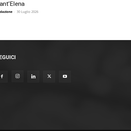
ant’Elena
dazione
-
30 Luglio 2026
EGUICI