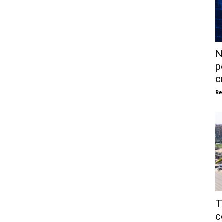
N
p
c
Re
T
c