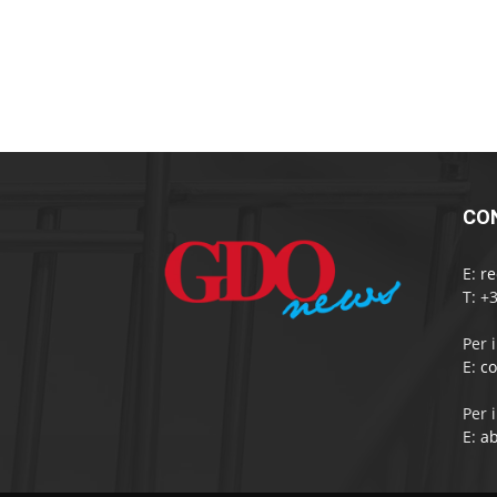
CO
E:
r
T: +
Per 
E:
c
Per 
E:
a