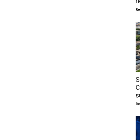
n
Re
S
C
s
Re