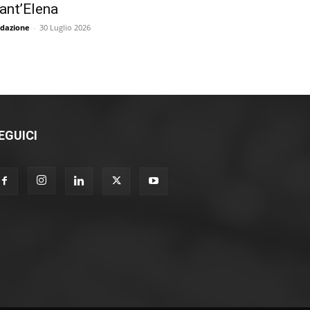
ant’Elena
dazione
-
30 Luglio 2026
EGUICI