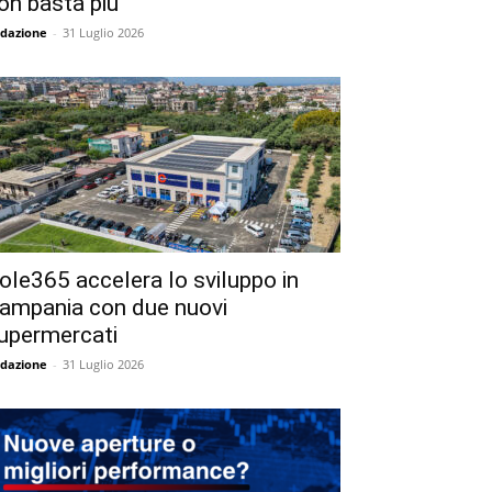
on basta più
dazione
-
31 Luglio 2026
ole365 accelera lo sviluppo in
ampania con due nuovi
upermercati
dazione
-
31 Luglio 2026