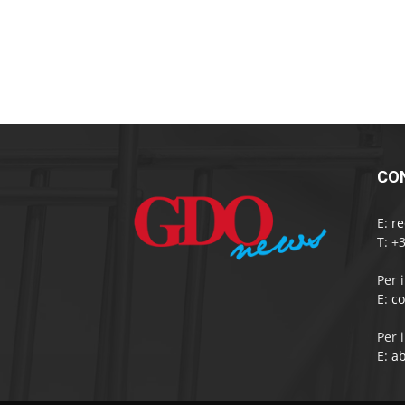
CO
E:
r
T: +
Per 
E:
c
Per 
E:
a