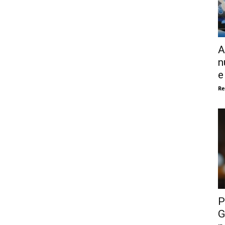
A
n
e
Re
P
G