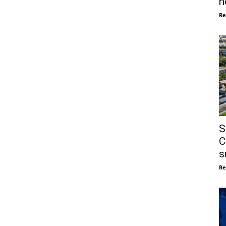
n
Re
S
C
s
Re