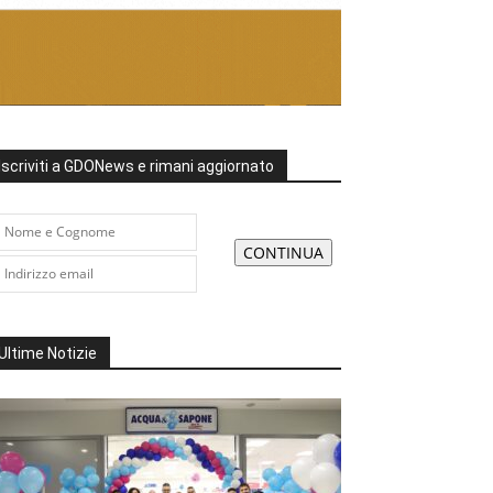
Iscriviti a GDONews e rimani aggiornato
Ultime Notizie