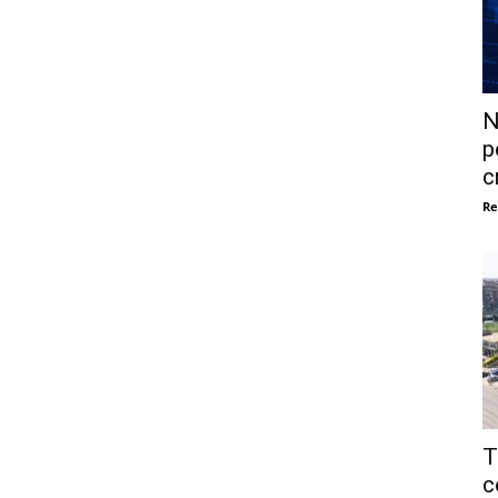
N
p
c
Re
T
c