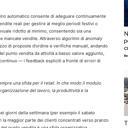
riordino automatico consente di adeguare continuamente
ndite reali per gestire al meglio periodi festivi o
manuale ridotto al minimo, consentendo sia una
N
le mancate vendite. Attraverso algoritmi di
anomaly
p
lizzo di proposte d’ordine e verifiche manuali, andando
c
 del punto vendita da attività a basso valore aggiunto,
Re
continuo — i feedback espliciti a fronte di errori di
mpre una sfida per il retail. In che modo il modulo
organizzazione del lavoro, la produttività e la
 nei giorni della settimana (per esempio il sabato
on la maggior parte dei clienti concentrati verso pranzo
T
to del punto vendita è una sfida organizzativa