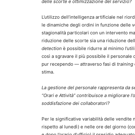
delle scorte e ottimizzazione del servizio?
L’utilizzo dell’intelligenza artificiale nel 
le dinamiche degli ordini in funzione delle ve
stagionalità particolari con un intervento 
riduzione delle scorte sia una riduzione del
detection
è possibile ridurre al minimo l’uti
così a sgravare il più possibile il personale
pur recependo — attraverso fasi di
training
stima.
La gestione del personale rappresenta da se
“Orari e Attività” contribuisce a migliorare l’
soddisfazione dei collaboratori?
Per le significative variabilità delle vendite
rispetto al lunedì) e nelle ore del giorno (c
e dopo l’orario d’ufficio) il presidio adegua