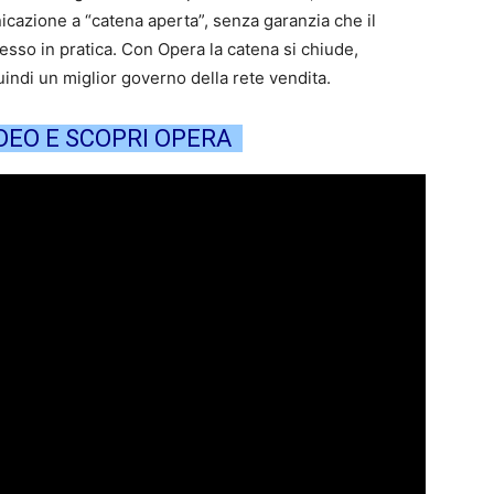
azione a “catena aperta”, senza garanzia che il
sso in pratica. Con Opera la catena si chiude,
ndi un miglior governo della rete vendita.
IDEO E SCOPRI OPERA