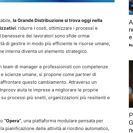
abile,
la Grande Distribuzione si trova oggi nella
A
izzativi
: ridurre i costi, ottimizzare i processi e
n
il benessere dei lavoratori sono sfide ormai
e
ità di gestire in modo più efficiente le risorse umane,
Re
one interna diventa un elemento strategico.
un team di manager e professionisti con competenze
a e scienze umane, si propone come partner di
 affrontare questo cambiamento. Attraverso un
 Inproov aiuta le imprese a migliorare le proprie
 processi più snelli, organizzazioni più resilienti e
P
to
“Opera”
, una piattaforma modulare pensata per
G
la pianificazione delle attività al riordino automatico,
n