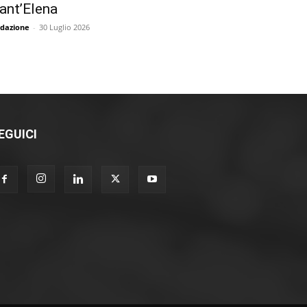
ant’Elena
dazione
-
30 Luglio 2026
EGUICI