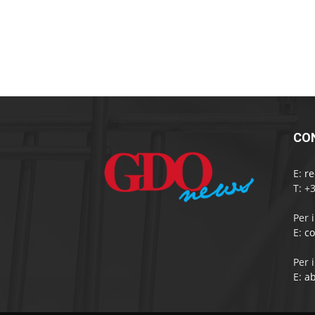
CO
E:
r
T: +
Per 
E:
c
Per 
E:
a