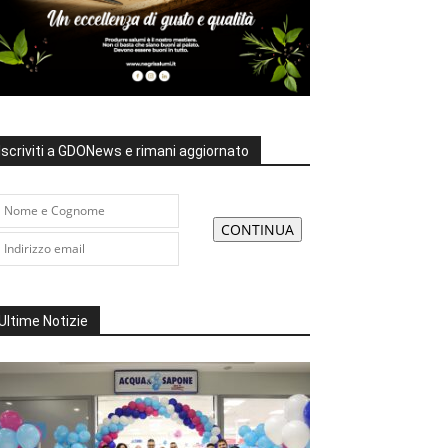
Iscriviti a GDONews e rimani aggiornato
Ultime Notizie