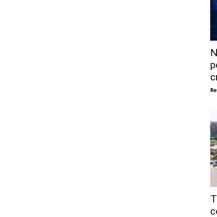
N
p
c
Re
T
c