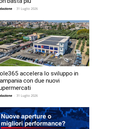
on basta più
dazione
-
31 Luglio 2026
ole365 accelera lo sviluppo in
ampania con due nuovi
upermercati
dazione
-
31 Luglio 2026