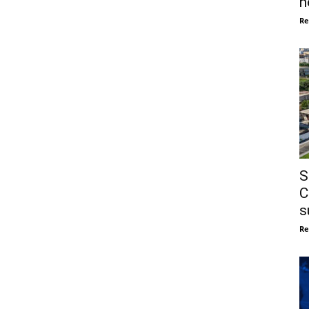
n
Re
S
C
s
Re