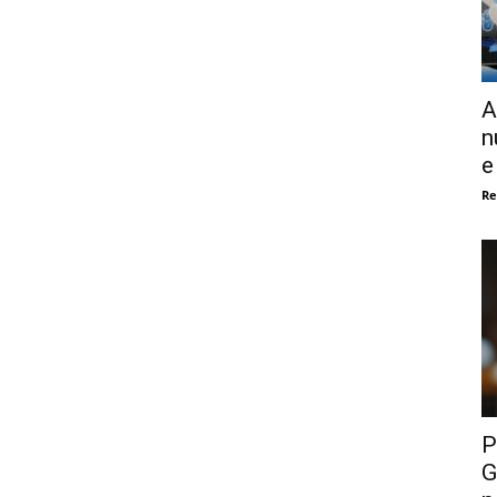
A
n
e
Re
P
G