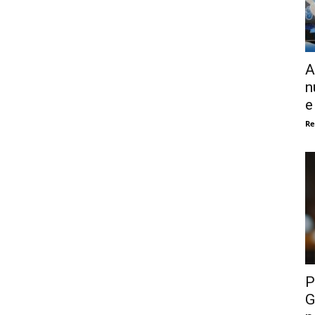
A
n
e
Re
P
G