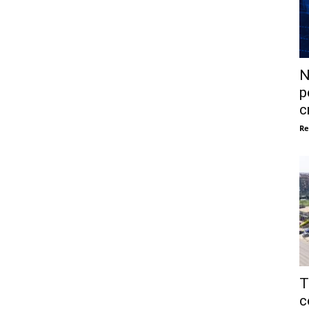
N
p
c
Re
T
c