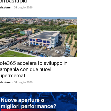
on basta più
dazione
-
31 Luglio 2026
ole365 accelera lo sviluppo in
ampania con due nuovi
upermercati
dazione
-
31 Luglio 2026