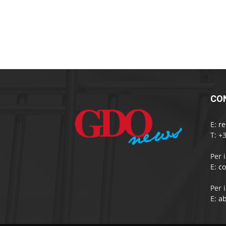
CO
E:
r
T: +
Per 
E:
c
Per 
E:
a