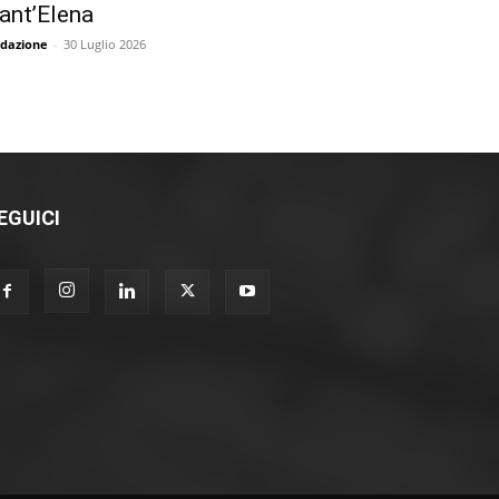
ant’Elena
dazione
-
30 Luglio 2026
EGUICI