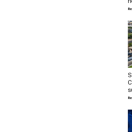
n
Re
S
C
s
Re