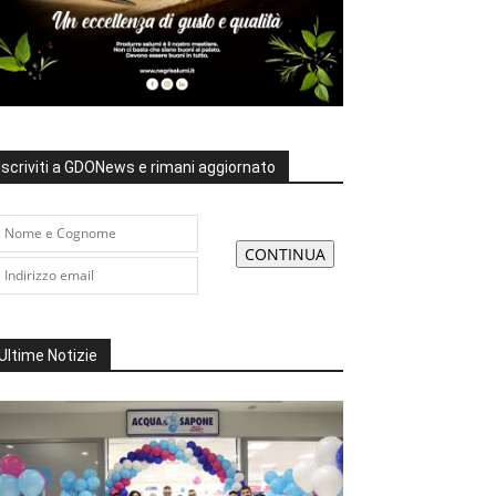
Iscriviti a GDONews e rimani aggiornato
Ultime Notizie