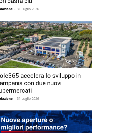
on basta più
dazione
-
31 Luglio 2026
ole365 accelera lo sviluppo in
ampania con due nuovi
upermercati
dazione
-
31 Luglio 2026