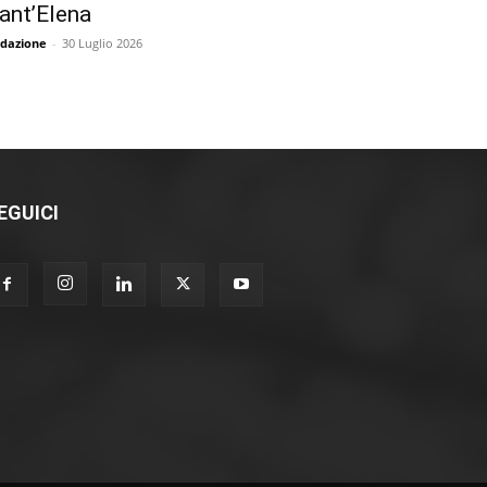
ant’Elena
dazione
-
30 Luglio 2026
EGUICI