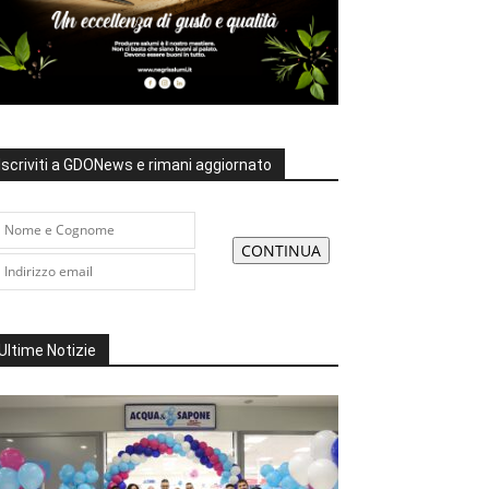
Iscriviti a GDONews e rimani aggiornato
Ultime Notizie