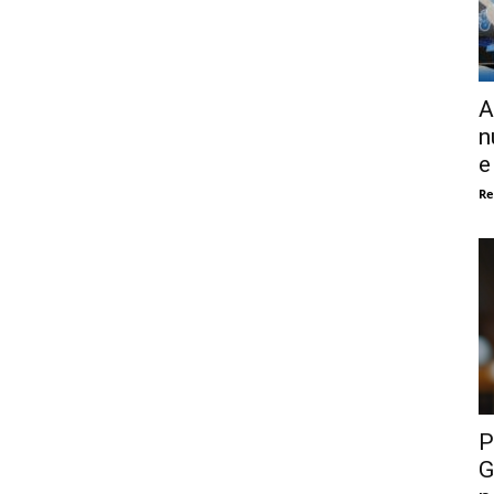
A
n
e
Re
P
G