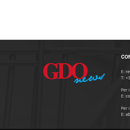
CO
E:
r
T: +
Per 
E:
c
Per 
E:
a