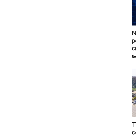
N
p
c
Re
T
c