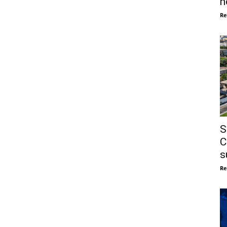
n
Re
S
C
s
Re