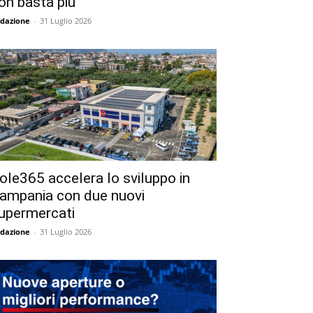
on basta più
dazione
-
31 Luglio 2026
ole365 accelera lo sviluppo in
ampania con due nuovi
upermercati
dazione
-
31 Luglio 2026