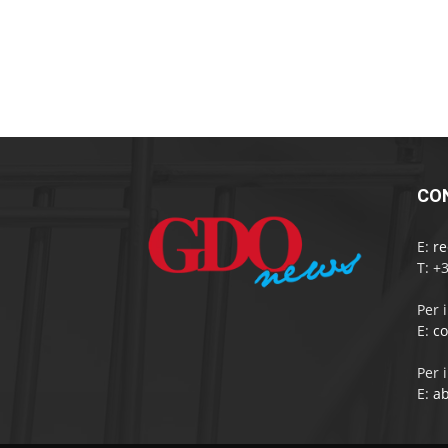
CO
E:
r
T: +
Per 
E:
c
Per 
E:
a