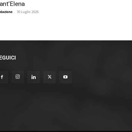
ant’Elena
dazione
-
30 Luglio 2026
EGUICI