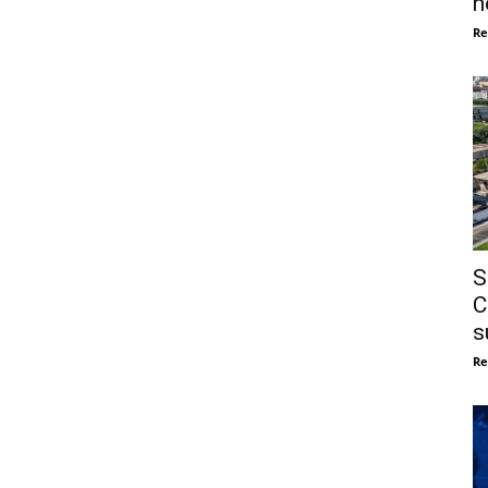
n
Re
S
C
s
Re