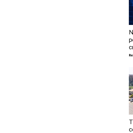
N
p
c
Re
T
c