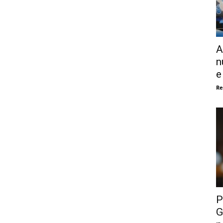
A
n
e
Re
P
G