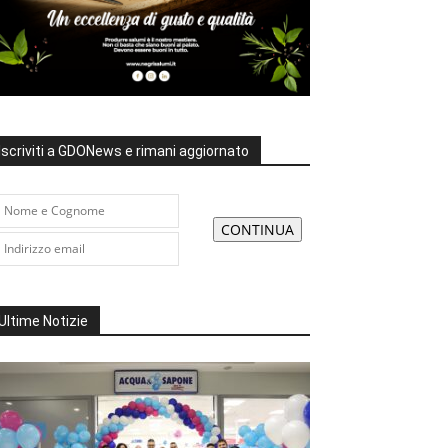
Iscriviti a GDONews e rimani aggiornato
Ultime Notizie