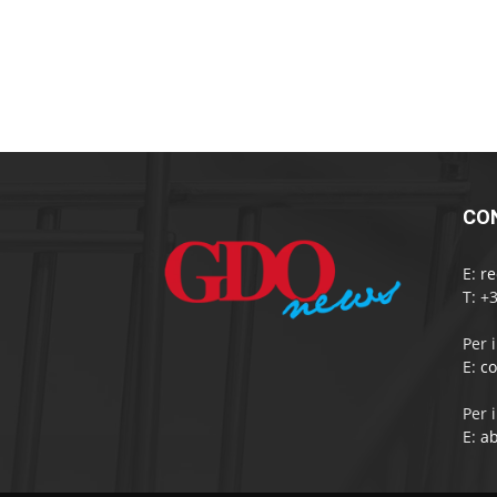
CO
E:
r
T: +
Per 
E:
c
Per 
E:
a