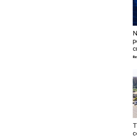
N
p
c
Re
T
c