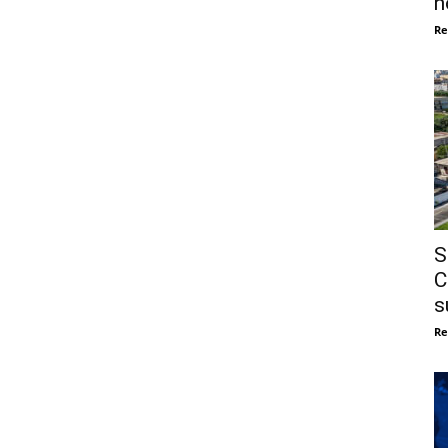
n
Re
S
C
s
Re