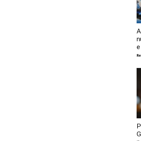
A
n
e
Re
P
G