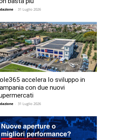
on basta più
dazione
-
31 Luglio 2026
ole365 accelera lo sviluppo in
ampania con due nuovi
upermercati
dazione
-
31 Luglio 2026