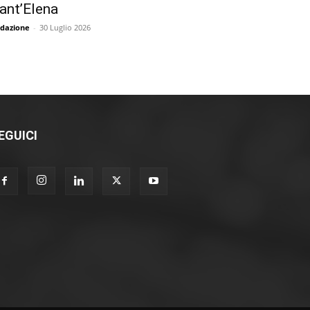
ant’Elena
dazione
-
30 Luglio 2026
EGUICI