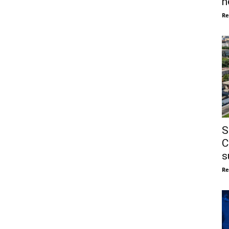
n
Re
S
C
s
Re