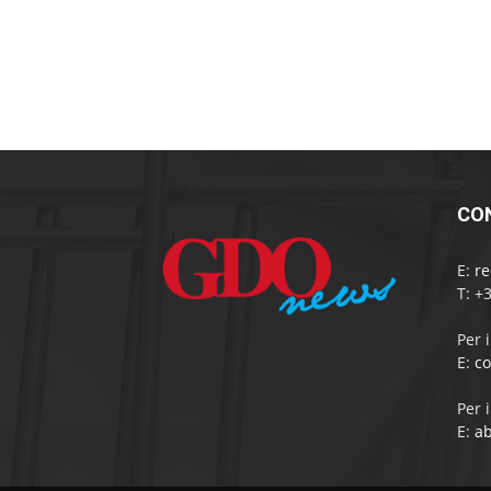
CO
E:
r
T: +
Per 
E:
c
Per 
E:
a