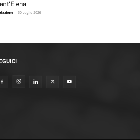
ant’Elena
dazione
-
30 Luglio 2026
EGUICI