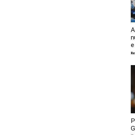
A
n
e
Re
P
G