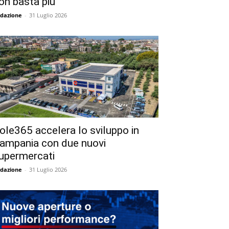
on basta più
dazione
-
31 Luglio 2026
ole365 accelera lo sviluppo in
ampania con due nuovi
upermercati
dazione
-
31 Luglio 2026