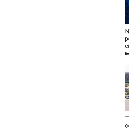
N
p
c
Re
T
c