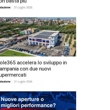
on basta più
dazione
-
31 Luglio 2026
ole365 accelera lo sviluppo in
ampania con due nuovi
upermercati
dazione
-
31 Luglio 2026