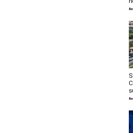
n
Re
S
C
s
Re