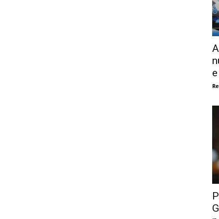
A
n
e
Re
P
G