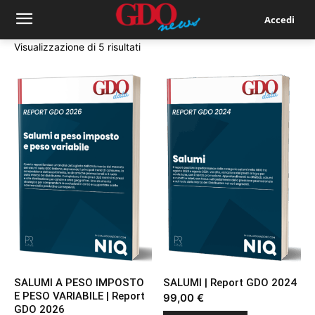
Accedi
Ordina
Visualizzazione di 5 risultati
in
base
al
più
recente
SALUMI A PESO IMPOSTO
SALUMI | Report GDO 2024
E PESO VARIABILE | Report
99,00
€
GDO 2026