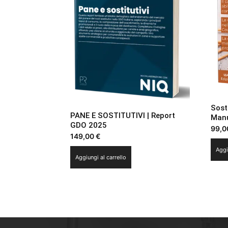
Sost
PANE E SOSTITUTIVI | Report
Manu
GDO 2025
99,
149,00
€
Aggi
Aggiungi al carrello