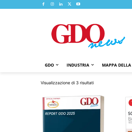
GDO
INDUSTRIA
MAPPA DELLA
Ordina
Visualizzazione di 3 risultati
in
base
al
più
recente