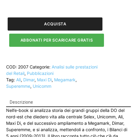
Selex
la
DO
ACQUISTA
di
grandi
ABBONATI PER SCARICARE GRATIS
imprese.
Analisi
finanziaria
di
COD:
2007
Categorie:
Analisi sulle prestazioni
Unicomm,
del Retail
,
Pubblicazioni
Ali,
Tag:
Alì
,
Dimar
,
Maxi Dì
,
Megamark
,
Maxi
Superemme
,
Unicomm
Di,
Megamark,
Dimar,
Descrizione
Superemme
Nell’e-book si analizza storia dei grandi gruppi della DO del
quantità
nord-est che diedero vita alla centrale Selex, Unicomm, Ali,
Maxi Di, e del successivo ampliamento a Megamark, Dimar,
Superemme, e si analizza, mettendoli a confronto, i Bilanci di
5 anni (2009-2013). Il libro racconta tutto ciò che c’è da